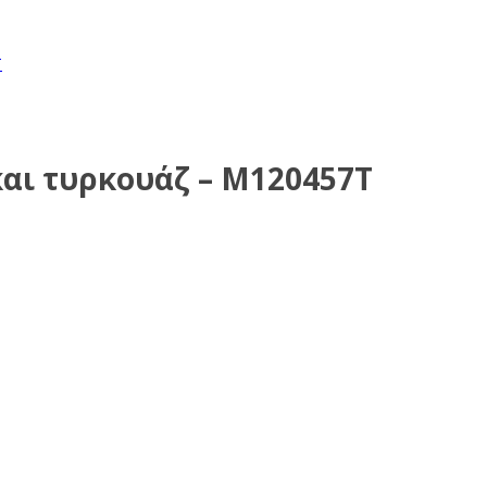
και τυρκουάζ – M120457T