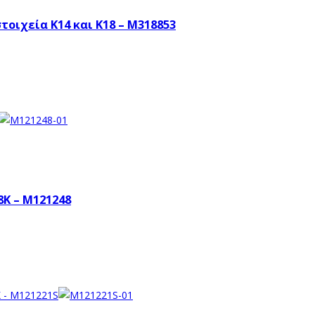
τοιχεία Κ14 και Κ18 – M318853
8K – M121248