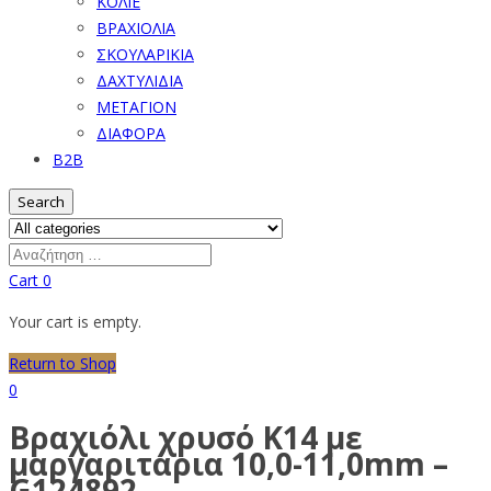
ΚΟΛΙΕ
ΒΡΑΧΙΟΛΙΑ
ΣΚΟΥΛΑΡΙΚΙΑ
ΔΑΧΤΥΛΙΔΙΑ
ΜΕΤΑΓΙΟΝ
ΔΙΑΦΟΡΑ
B2B
Search
Cart
0
Your cart is empty.
Return to Shop
0
Βραχιόλι χρυσό Κ14 με
μαργαριτάρια 10,0-11,0mm –
G124892