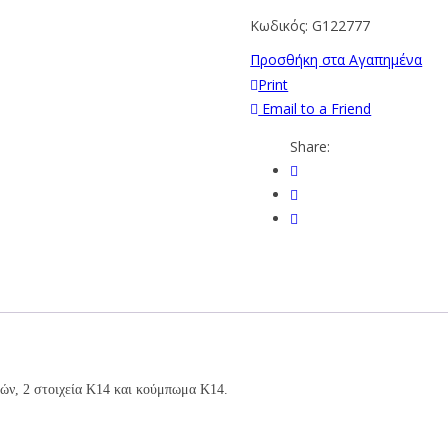
Κωδικός:
G122777
Προσθήκη στα Αγαπημένα
Print
Email to a Friend
Share:
στών, 2 στοιχεία Κ14 και κούμπωμα Κ14.