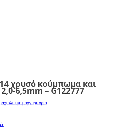
Κ14 χρυσό κούμπωμα και
 2,0-6,5mm – G122777
ραχιολια με μαργαριτάρια
μές