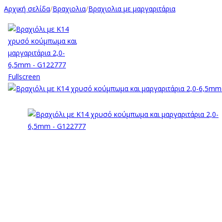
Αρχική σελίδα
/
Βραχιολια
/
Βραχιολια με μαργαριτάρια
Fullscreen