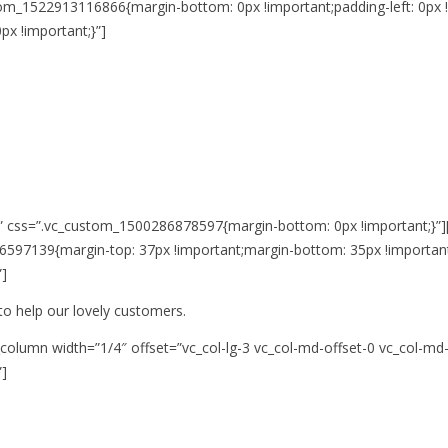
m_1522913116866{margin-bottom: 0px !important;padding-left: 0px !im
x !important;}”]
r” css=”.vc_custom_1500286878597{margin-bottom: 0px !important;}”][
6597139{margin-top: 37px !important;margin-bottom: 35px !important
”]
to help our lovely customers.
column width=”1/4″ offset=”vc_col-lg-3 vc_col-md-offset-0 vc_col-md
”]