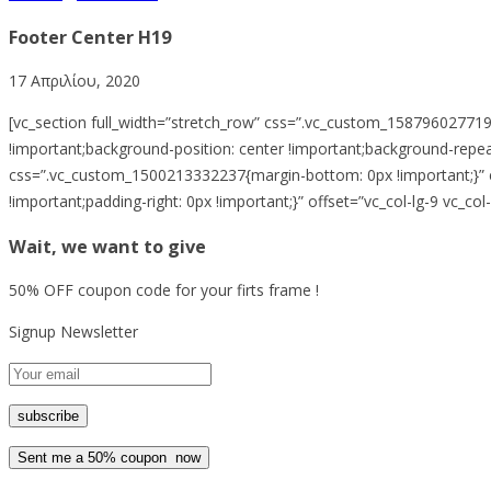
Footer Center H19
17 Απριλίου, 2020
[vc_section full_width=”stretch_row” css=”.vc_custom_15879602771
!important;background-position: center !important;background-repeat
css=”.vc_custom_1500213332237{margin-bottom: 0px !important;}” e
!important;padding-right: 0px !important;}” offset=”vc_col-lg-9 vc
Wait, we want to give
50% OFF coupon code for your firts frame !
Signup Newsletter