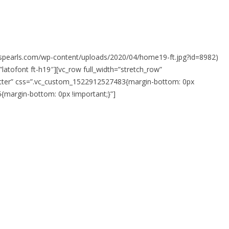
sispearls.com/wp-content/uploads/2020/04/home19-ft.jpg?id=8982)
latofont ft-h19″][vc_row full_width=”stretch_row”
letter” css=”.vc_custom_1522912527483{margin-bottom: 0px
5{margin-bottom: 0px !important;}”]