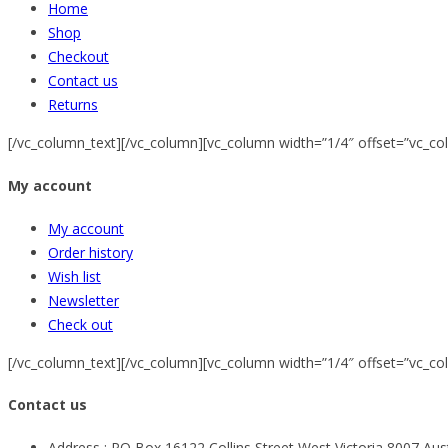
Home
Shop
Checkout
Contact us
Returns
[/vc_column_text][/vc_column][vc_column width=”1/4″ offset=”vc_co
My account
My account
Order history
Wish list
Newsletter
Check out
[/vc_column_text][/vc_column][vc_column width=”1/4″ offset=”vc_co
Contact us
Address :
PO Box 16122 Collins Street West Victoria 8007 Aust