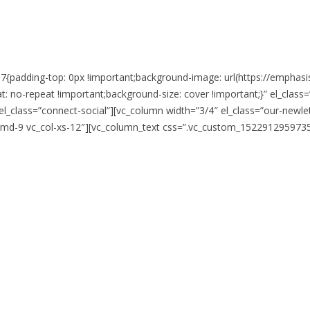
97{padding-top: 0px !important;background-image: url(https://empha
: no-repeat !important;background-size: cover !important;}” el_class=”
l_class=”connect-social”][vc_column width=”3/4″ el_class=”our-new
_col-md-9 vc_col-xs-12″][vc_column_text css=”.vc_custom_152291295973