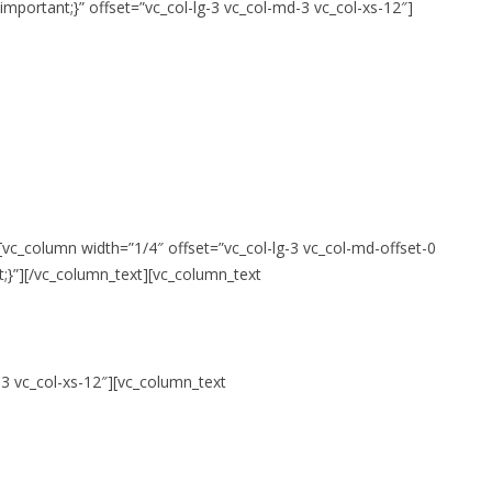
portant;}” offset=”vc_col-lg-3 vc_col-md-3 vc_col-xs-12″]
vc_column width=”1/4″ offset=”vc_col-lg-3 vc_col-md-offset-0
;}”]
[/vc_column_text][vc_column_text
-3 vc_col-xs-12″][vc_column_text