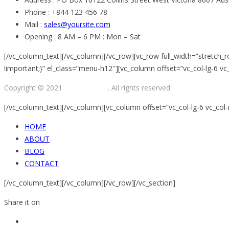
Phone :
+844 123 456 78
Mail :
sales@yoursite.com
Opening :
8 AM – 6 PM : Mon – Sat
[/vc_column_text][/vc_column][/vc_row][vc_row full_width=”stretch
!important;}” el_class=”menu-h12″][vc_column offset=”vc_col-lg-6 
Copyright © 2021
Jewelry Store
. All rights reserved.
[/vc_column_text][/vc_column][vc_column offset=”vc_col-lg-6 vc_c
HOME
ABOUT
BLOG
CONTACT
[/vc_column_text][/vc_column][/vc_row][/vc_section]
Share it on