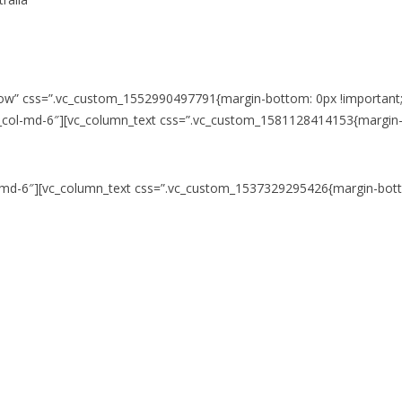
_row” css=”.vc_custom_1552990497791{margin-bottom: 0px !important;p
vc_col-md-6″][vc_column_text css=”.vc_custom_1581128414153{margin-
ol-md-6″][vc_column_text css=”.vc_custom_1537329295426{margin-botto