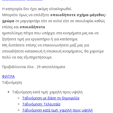
Η κατηγορία δεν έχει ακόμη ολοκληρωθεί.
Μπορείτε όμως να επιλέξετε
οποιοδήποτε σχήμα-μέγεθος-
χρώμα
σε μαργαριτάρι είτε σε κολιέ είτε σε σκουλαρίκι καθώς
επίσης και
οποιοδήποτε
ημιπολύτιμη πέτρα που υπάρχει στα κοσμήματα μας και να
ζητήσετε τιμή για εργαστήριο ή για κατάστημα.
Μη διστάσετε επίσης να επικοινωνήσετε μαζί μας για
οποιαδήποτε κατασκευή ή επισκευή κοσμήματος, θα χαρούμε
πολύ να σας εξυπηρετήσουμε.
Sorted
Προβάλλονται όλα - 29 αποτελέσματα
by
ΦΙΛΤΡΑ
price:
Ταξινόμηση:
low
to
Ταξινόμηση κατά τιμή: χαμηλή προς υψηλή
high
Ταξινόμηση με βάση τη δημοφιλία
Ταξινόμηση: Τελευταία
Ταξινόμηση κατά τιμή: χαμηλή προς υψηλή