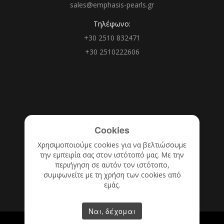
sales@emphasis-pearls.gr
Τηλέφωνο:
+30 2510 832471
+30 2510222606
Cookies
Χρησιμοποιούμε cookies για να βελτιώσουμε
την εμπειρία σας στον ιστότοπό μας. Με την
περιήγηση σε αυτόν τον ιστότοπο,
συμφωνείτε με τη χρήση των cookies από
εμάς.
Ναι, δέχομαι
Copyright © 2022
Emphasis