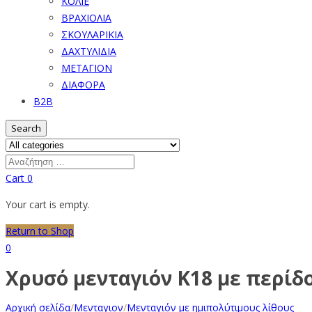
ΚΟΛΙΕ
ΒΡΑΧΙΟΛΙΑ
ΣΚΟΥΛΑΡΙΚΙΑ
ΔΑΧΤΥΛΙΔΙΑ
ΜΕΤΑΓΙΟΝ
ΔΙΑΦΟΡΑ
B2B
Search
Cart
0
Your cart is empty.
Return to Shop
0
Χρυσό μενταγιόν K18 με περίδο
Αρχική σελίδα
/
Μενταγιον
/
Μενταγιόν με ημιπολύτιμους λίθους