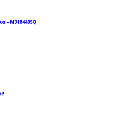
ια – M318449SQ
5P