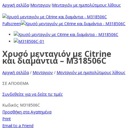
Αρχική σελίδα
/
Μενταγιον
/
Μενταγιόν με ημιπολύτιμους λίθους
Fullscreen
Χρυσό μενταγιόν με Citrine
και διαμάντια – M318506C
Αρχική σελίδα
/
Μενταγιον
/
Μενταγιόν με ημιπολύτιμους λίθους
ΣΕ ΑΠΟΘΕΜΑ
Συνδεθείτε για να δείτε τις τιμές
Κωδικός:
M318506C
Προσθήκη στα Αγαπημένα
Print
Email to a Friend