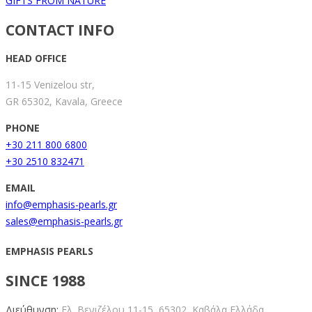
GIFTS FROM NATURE
CONTACT INFO
HEAD OFFICE
11-15 Venizelou str,
GR 65302, Kavala, Greece
PHONE
+30 211 800 6800
+30 2510 832471
EMAIL
info@emphasis-pearls.gr
sales@emphasis-pearls.gr
EMPHASIS PEARLS
SINCE 1988
Διεύθυνση:
Ελ. Βενιζέλου 11-15,
65302, Καβάλα Ελλάδα