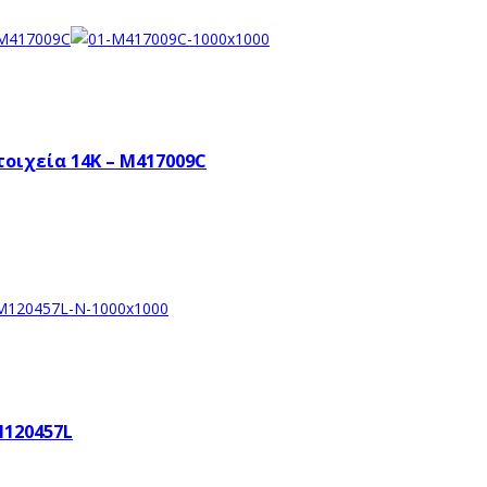
τοιχεία 14K – M417009C
M120457L