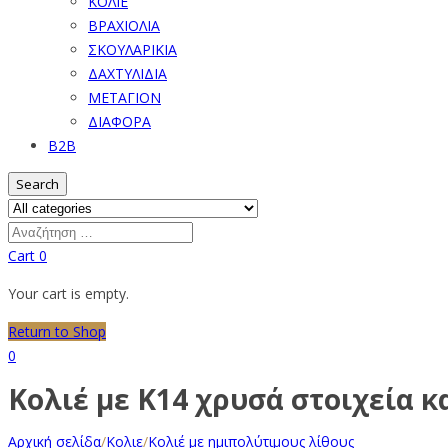
ΚΟΛΙΕ
ΒΡΑΧΙΟΛΙΑ
ΣΚΟΥΛΑΡΙΚΙΑ
ΔΑΧΤΥΛΙΔΙΑ
ΜΕΤΑΓΙΟΝ
ΔΙΑΦΟΡΑ
B2B
Search
Cart
0
Your cart is empty.
Return to Shop
0
Κολιέ με Κ14 χρυσά στοιχεία κ
Αρχική σελίδα
/
Κολιε
/
Κολιέ με ημιπολύτιμους λίθους