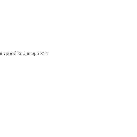
και χρυσό κούμπωμα Κ14.