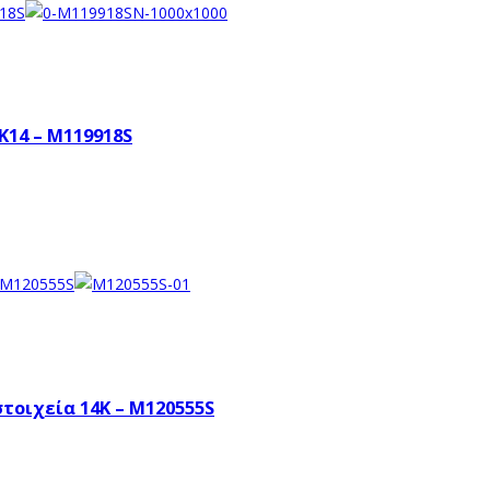
Κ14 – M119918S
τοιχεία 14K – M120555S