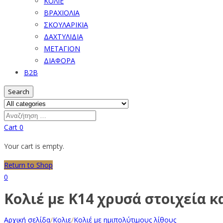
ΚΟΛΙΕ
ΒΡΑΧΙΟΛΙΑ
ΣΚΟΥΛΑΡΙΚΙΑ
ΔΑΧΤΥΛΙΔΙΑ
ΜΕΤΑΓΙΟΝ
ΔΙΑΦΟΡΑ
B2B
Search
Cart
0
Your cart is empty.
Return to Shop
0
Κολιέ με Κ14 χρυσά στοιχεία κ
Αρχική σελίδα
/
Κολιε
/
Κολιέ με ημιπολύτιμους λίθους