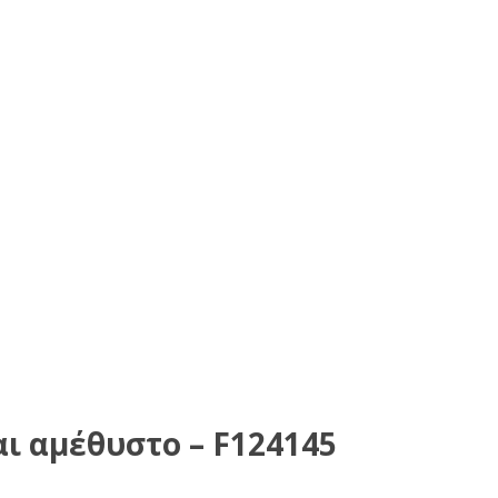
αι αμέθυστο – F124145