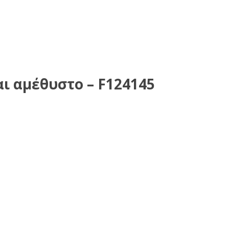
αι αμέθυστο – F124145