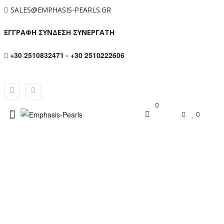
SALES@EMPHASIS-PEARLS.GR
ΕΓΓΡΑΦΗ ΣΥΝΔΕΣΗ ΣΥΝΕΡΓΑΤΗ
+30 2510832471
-
+30 2510222606
0
0
ΚΟΛΙΈ ΜΕ Κ14 ΧΡΥΣΆ ΣΤΟΙΧΕΊΑ,
ΌΝΥΧΑ ΚΑΙ ΜΟΝΌΓΡΑΜΜΑ Τ ΜΕ
MOTHER OF PEARL – F124766T
Αρχική σελίδα
/
Κολιε
/
Κολιέ με ημιπολύτιμους λίθους