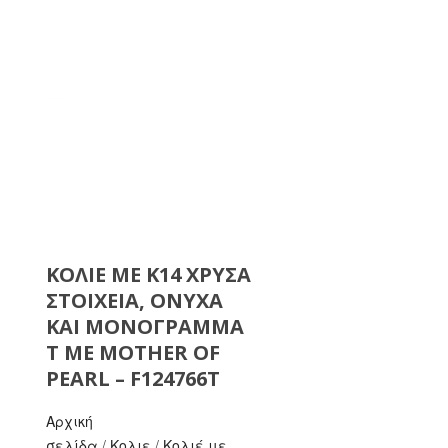
ΚΟΛΙΈ ΜΕ Κ14 ΧΡΥΣΆ
ΣΤΟΙΧΕΊΑ, ΌΝΥΧΑ
ΚΑΙ ΜΟΝΌΓΡΑΜΜΑ
Τ ΜΕ MOTHER OF
PEARL – F124766T
Αρχική
σελίδα
/
Κολιε
/
Κολιέ με