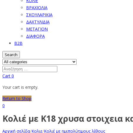
ΚΟΛΙΕ
ΒΡΑΧΙΟΛΙΑ
ΣΚΟΥΛΑΡΙΚΙΑ
ΔΑΧΤΥΛΙΔΙΑ
ΜΕΤΑΓΙΟΝ
ΔΙΑΦΟΡΑ
B2B
Search
Cart
0
Your cart is empty.
Return to Shop
0
Κολιέ με Κ18 χρυσα στοιχεια κ
Αρχική σελίδα
/
Κολιε
/
Κολιέ με ημιπολύτιμους λίθους