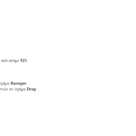
α από ασήμι
925
.
 σχήμα
Baroque
.
στών σε σχήμα
Drop
.