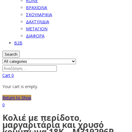
ΚΟΛΙΕ
ΒΡΑΧΙΟΛΙΑ
ΣΚΟΥΛΑΡΙΚΙΑ
ΔΑΧΤΥΛΙΔΙΑ
ΜΕΤΑΓΙΟΝ
ΔΙΑΦΟΡΑ
B2B
Search
Cart
0
Your cart is empty.
Return to Shop
0
Κολιέ με περίδοτο,
μαργαριτάρια και χρυσό
κούμπωμα 18K – M319296P