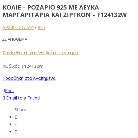
ΚΟΛΙΈ – ΡΟΖΆΡΙΟ 925 ΜΕ ΛΕΥΚΆ
ΜΑΡΓΑΡΙΤΆΡΙΑ ΚΑΙ ΖΙΡΓΚΌΝ – F124132W
ΑΡΧΙΚΉ ΣΕΛΊΔΑ
/
925
ΣΕ ΑΠΟΘΕΜΑ
Συνδεθείτε για να δείτε τις τιμές
Κωδικός:
F124132W
Προσθήκη στα Αγαπημένα
Print
Email to a Friend
Share: