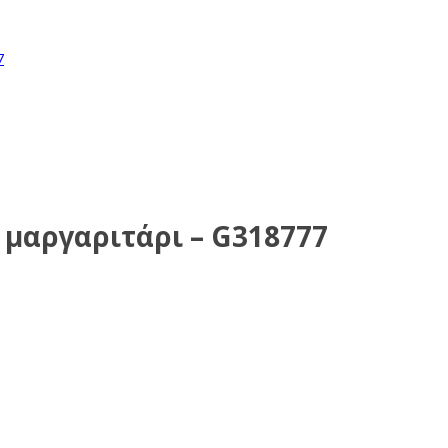
 μαργαριτάρι – G318777