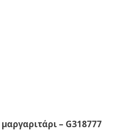
 μαργαριτάρι – G318777