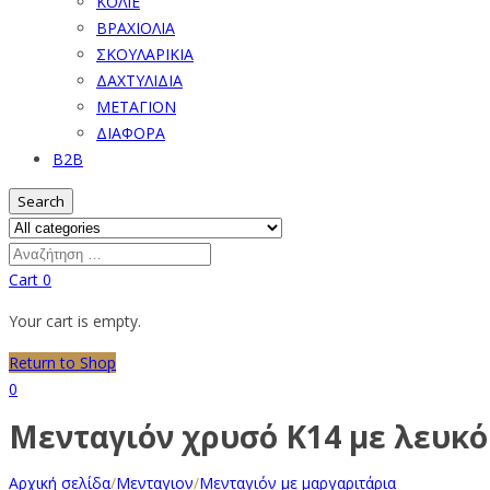
ΚΟΛΙΕ
ΒΡΑΧΙΟΛΙΑ
ΣΚΟΥΛΑΡΙΚΙΑ
ΔΑΧΤΥΛΙΔΙΑ
ΜΕΤΑΓΙΟΝ
ΔΙΑΦΟΡΑ
B2B
Search
Cart
0
Your cart is empty.
Return to Shop
0
Μενταγιόν χρυσό Κ14 με λευκό
Αρχική σελίδα
/
Μενταγιον
/
Μενταγιόν με μαργαριτάρια