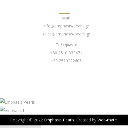
ΕΠΙΚΟΙΝΩΝΙΑ
Mail:
info@emphasis-pearls.gr
sales@emphasis-pearls.gr
Τηλέφωνο:
+30 2510 832471
+30 2510222606
Copyright © 2022
Emphasis Pearls
. Created by
Web-mate
.