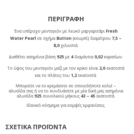
ΠΕΡΙΓΡΑΦΉ
Ένα υπέροχο μενταγιόν με λευκό μαργαριτάρι
Fresh
Water Pearl
σε σχήμα
Button
(κουμπί) διαμέτρου
7,5 –
8,0
χιλιοστά.
Διαθέτει ασημένια βάση
925
με
4
διαμάντια
0,02
καρατίων.
Το ύψος του μενταγιόν μαζί με τον κρίκο είναι
2,0
εκατοστά
και το πλάτος του
1,2
εκατοστά.
Μπορείτε να το κρεμάσετε σε οποιοδήποτε κολιέ –
αλυσίδα σας ή να το συνδυάσετε με μία δική μας ασημένια
αλυσίδα
925
συνολικού μήκους
43 – 45
εκατοστά.
Ιδανικό κόσμημα για κομψές εμφανίσεις.
ΣΧΕΤΙΚΑ ΠΡΟΪΟΝΤΑ