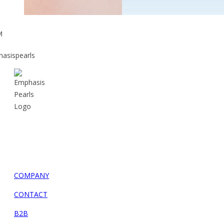
M
hasispearls
EMPHASIS PEARLS
SINCE 1988
USEFUL
COMPANY
CONTACT
B2B