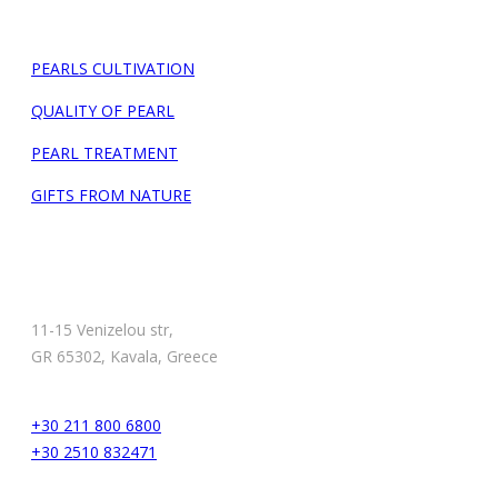
INFORMATION
PEARLS CULTIVATION
QUALITY OF PEARL
PEARL TREATMENT
GIFTS FROM NATURE
CONTACT INFO
HEAD OFFICE
11-15 Venizelou str,
GR 65302, Kavala, Greece
PHONE
+30 211 800 6800
+30 2510 832471
EMAIL