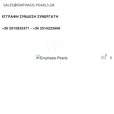
SALES@EMPHASIS-PEARLS.GR
ΕΓΓΡΑΦΗ ΣΥΝΔΕΣΗ ΣΥΝΕΡΓΑΤΗ
+30 2510832471
-
+30 2510222606
0
0
ΜΕΝΤΑΓΙΌΝ ΜΕ SMOKED
QUARTZ ΚΑΙ ΑΣΗΜΈΝΙΑ ΣΤΟΙΧΕΊΑ
925 – M124232SQ
Αρχική σελίδα
/
925