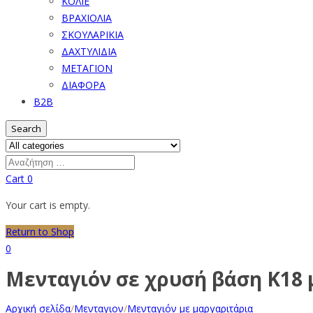
ΚΟΛΙΕ
ΒΡΑΧΙΟΛΙΑ
ΣΚΟΥΛΑΡΙΚΙΑ
ΔΑΧΤΥΛΙΔΙΑ
ΜΕΤΑΓΙΟΝ
ΔΙΑΦΟΡΑ
B2B
Search
Cart
0
Your cart is empty.
Return to Shop
0
Μενταγιόν σε χρυσή βάση Κ18 μ
Αρχική σελίδα
/
Μενταγιον
/
Μενταγιόν με μαργαριτάρια