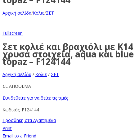
Αρχική σελίδα
/
Κολιε
/
ΣΕΤ
Fullscreen
Σετ κολιέ και βραχιόλι με Κ14
χρυσά στοιχεία, aqua και blue
topaz – F124144
Αρχική σελίδα
/
Κολιε
/
ΣΕΤ
ΣΕ ΑΠΟΘΕΜΑ
Συνδεθείτε για να δείτε τις τιμές
Κωδικός:
F124144
Προσθήκη στα Αγαπημένα
Print
Email to a Friend