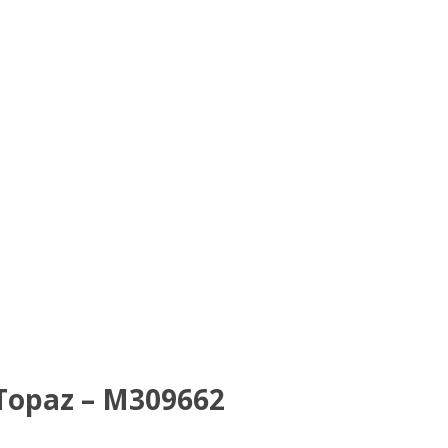
Topaz – M309662