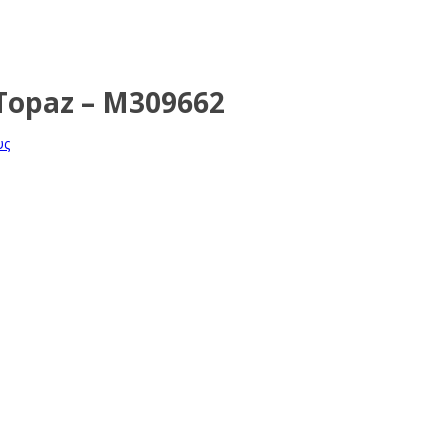
Topaz – M309662
υς