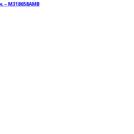
ρι – M318658AMB