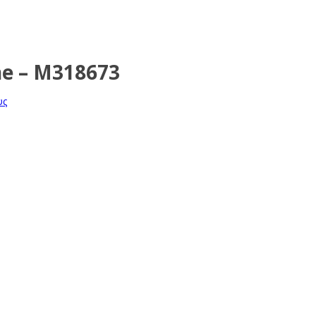
ne – M318673
υς