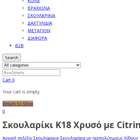
ΚΟΛΙΕ
ΒΡΑΧΙΟΛΙΑ
ΣΚΟΥΛΑΡΙΚΙΑ
ΔΑΧΤΥΛΙΔΙΑ
ΜΕΤΑΓΙΟΝ
ΔΙΑΦΟΡΑ
B2B
Search
Cart
0
Your cart is empty.
Return to Shop
0
Σκουλαρίκι Κ18 Χρυσό με Citri
Αρχική σελίδα
/
Σκουλαρικια
/
Σκουλαρίκια με ημιπολύτιμους λίθους