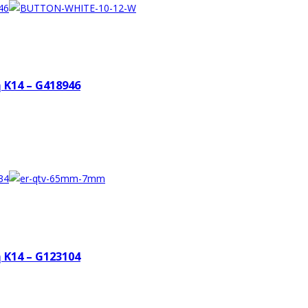
Κ14 – G418946
Κ14 – G123104