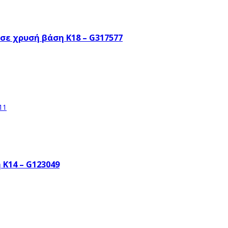
σε χρυσή βάση Κ18 – G317577
Κ14 – G123049