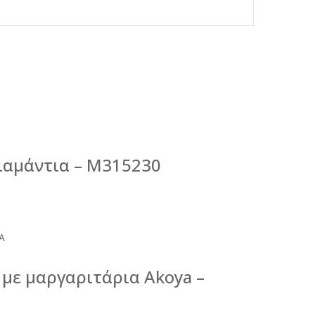
ιαμάντια – M315230
Α
 με μαργαριτάρια Akoya –