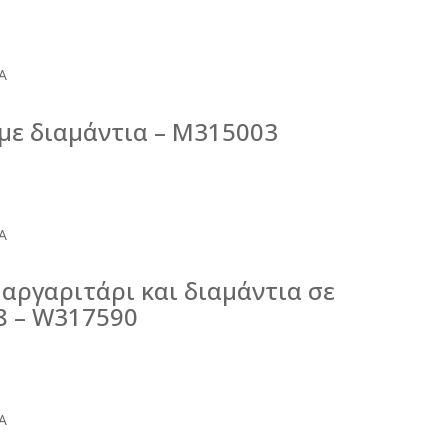
Α
με διαμάντια – M315003
Α
μαργαριτάρι και διαμάντια σε
8 – W317590
Α