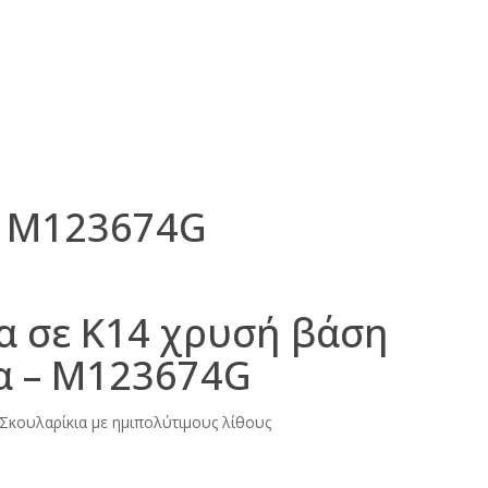
– M123674G
α σε Κ14 χρυσή βάση
α – M123674G
Σκουλαρίκια με ημιπολύτιμους λίθους