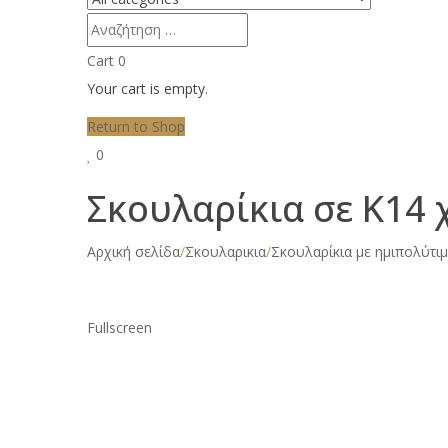
Cart
0
Your cart is empty.
Return to Shop
0
Σκουλαρίκια σε Κ14
Αρχική σελίδα
/
Σκουλαρικια
/
Σκουλαρίκια με ημιπολύτι
Fullscreen