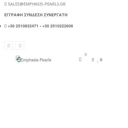
SALES@EMPHASIS-PEARLS.GR
ΕΓΓΡΑΦΗ ΣΥΝΔΕΣΗ ΣΥΝΕΡΓΑΤΗ
+30 2510832471
-
+30 2510222606
0
0
ΣΚΟΥΛΑΡΊΚΙΑ ΣΕ Κ18 ΧΡΥΣΉ ΒΆΣΗ
ΜΕ ΓΚΡΙ SHELL PEARL ΚΑΙ
ΔΙΑΜΆΝΤΙΑ – W319979G
Αρχική σελίδα
/
Σκουλαρικια
/
Σκουλαρίκια με Shell Pearl