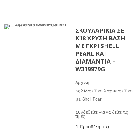
ΣΚΟΥΛΑΡΊΚΙΑ ΣΕ
Κ18 ΧΡΥΣΉ ΒΆΣΗ
ΜΕ ΓΚΡΙ SHELL
PEARL ΚΑΙ
ΔΙΑΜΆΝΤΙΑ –
W319979G
Αρχική
σελίδα
/
Σκουλαρικια
/
Σκο
με Shell Pearl
Συνδεθείτε για να δείτε τις
τιμές
Προσθήκη στα