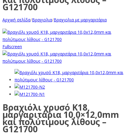
G121700
Αρχική σελίδα
/
Βραχιολια
/
Βραχιολια με μαργαριτάρια
Fullscreen
Βραχιόλι χρυσό Κ18,
μαργαριτάρια 10,0×12,0mm
και πολύτιμους λίθους –
G121700