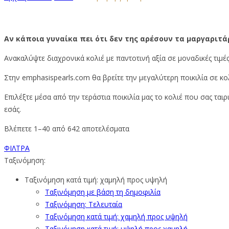
Αν κάποια γυναίκα πει ότι δεν της αρέσουν τα μαργαριτάρι
Ανακαλύψτε διαχρονικά κολιέ με παντοτινή αξία σε μοναδικές τιμ
Στην emphasispearls.com θα βρείτε την μεγαλύτερη ποικιλία σε κο
Επιλέξτε μέσα από την τεράστια ποικιλία μας το κολιέ που σας ται
εσάς.
Sorted
Βλέπετε 1–40 από 642 αποτελέσματα
by
ΦΙΛΤΡΑ
price:
Ταξινόμηση:
low
to
Ταξινόμηση κατά τιμή: χαμηλή προς υψηλή
high
Ταξινόμηση με βάση τη δημοφιλία
Ταξινόμηση: Τελευταία
Ταξινόμηση κατά τιμή: χαμηλή προς υψηλή
Ταξινόμηση κατά τιμή: υψηλή προς χαμηλή