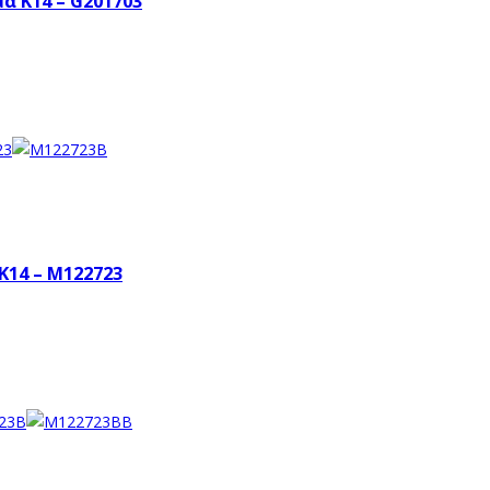
α Κ14 – G201703
K14 – M122723