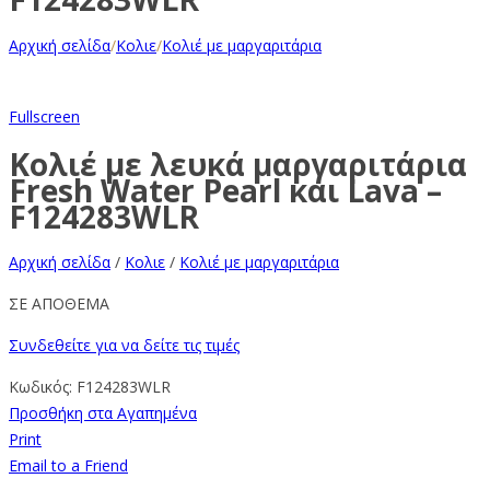
Αρχική σελίδα
/
Κολιε
/
Κολιέ με μαργαριτάρια
Fullscreen
Κολιέ με λευκά μαργαριτάρια
Fresh Water Pearl και Lava –
F124283WLR
Αρχική σελίδα
/
Κολιε
/
Κολιέ με μαργαριτάρια
ΣΕ ΑΠΟΘΕΜΑ
Συνδεθείτε για να δείτε τις τιμές
Κωδικός:
F124283WLR
Προσθήκη στα Αγαπημένα
Print
Email to a Friend