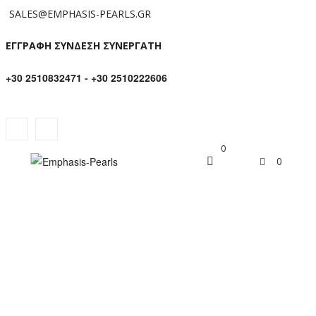
SALES@EMPHASIS-PEARLS.GR
ΕΓΓΡΑΦΗ ΣΥΝΔΕΣΗ ΣΥΝΕΡΓΑΤΗ
+30 2510832471
-
+30 2510222606
0
0
ΧΡΥΣΌ Κ18 ΜΕΝΤΑΓΙΌΝ ΜΕ
ΠΕΡΊΔΟΤΟ ΚΑΙ ΔΙΑΜΆΝΤΙΑ –
M318506P
Αρχική σελίδα
/
Μενταγιον
/
Μενταγιόν με