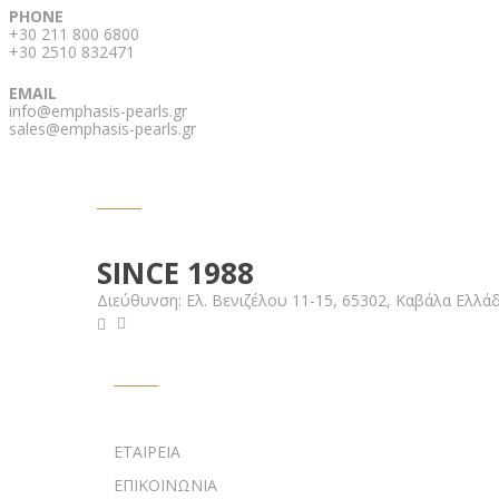
PHONE
+30 211 800 6800
+30 2510 832471
EMAIL
info@emphasis-pearls.gr
sales@emphasis-pearls.gr
EMPHASIS PEARLS
SINCE 1988
Διεύθυνση:
Ελ. Βενιζέλου 11-15,
65302, Καβάλα Ελλά
ΥΠΟΣΤΗΡΙΞΗ
ΕΤΑΙΡΕΙΑ
ΕΠΙΚΟΙΝΩΝΙΑ