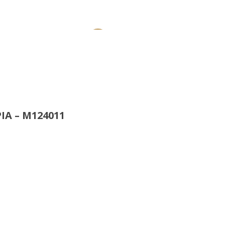
-13%
ΙΑ – M124011