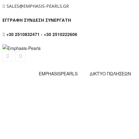
SALES@EMPHASIS-PEARLS.GR
ΕΓΓΡΑΦΗ ΣΥΝΔΕΣΗ ΣΥΝΕΡΓΑΤΗ
+30 2510832471
-
+30 2510222606
EMPHASISPEARLS
ΔΙΚΤΥΟ ΠΩΛΗΣΕΩΝ
ΚΟΛΙΈ ΧΡΥΣΌ Κ14 ΜΕ ΛΕΥΚΆ ΜΑΡΓΑΡ
Αρχική σελίδα
/
Κολιε
/
Κολιέ με μαργαριτάρια