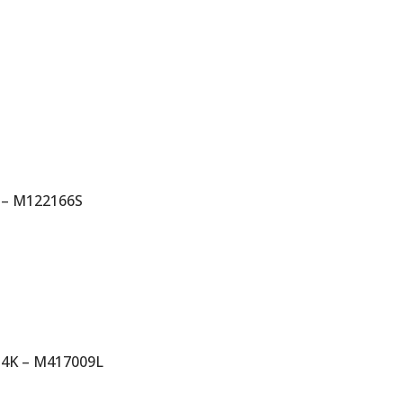
 – M122166S
14K – M417009L