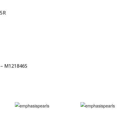
55R
 – M121846S