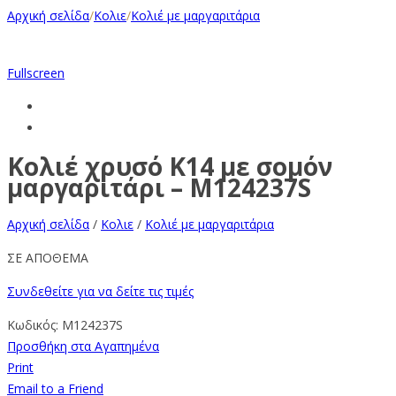
Αρχική σελίδα
/
Κολιε
/
Κολιέ με μαργαριτάρια
Fullscreen
Κολιέ χρυσό Κ14 με σομόν
μαργαριτάρι – M124237S
Αρχική σελίδα
/
Κολιε
/
Κολιέ με μαργαριτάρια
ΣΕ ΑΠΟΘΕΜΑ
Συνδεθείτε για να δείτε τις τιμές
Κωδικός:
M124237S
Προσθήκη στα Αγαπημένα
Print
Email to a Friend