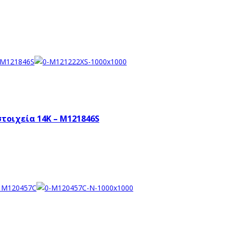
τοιχεία 14K – M121846S