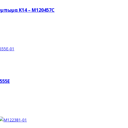
ύμπωμα Κ14 – M120457C
555E