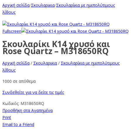
Αρχική σελίδα
/
Σκουλαρικια
/
Σκουλαρίκια με ημιπολύτιμους
λίθους
Fullscreen
Σκουλαρίκι Κ14 χρυσό και
Rose Quartz – M318650RQ
Αρχική σελίδα
/
Σκουλαρικια
/
Σκουλαρίκια με ημιπολύτιμους
λίθους
1000 σε απόθεμα
Συνδεθείτε για να δείτε τις τιμές
Κωδικός:
M318650RQ
Προσθήκη στα Αγαπημένα
Print
Email to a Friend