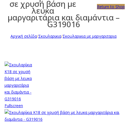
σε χρυσή βάση με
Return to Shop
λευκα
μαργαριτάρια και διαμάντια –
G319016
Αρχική σελίδα
/
Σκουλαρικια
/
Σκουλαρικια με μαργαριταρια
Fullscreen