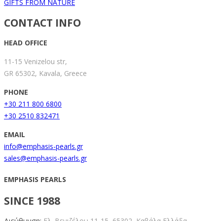
GIFTS FROM NATURE
CONTACT INFO
HEAD OFFICE
11-15 Venizelou str,
GR 65302, Kavala, Greece
PHONE
+30 211 800 6800
+30 2510 832471
EMAIL
info@emphasis-pearls.gr
sales@emphasis-pearls.gr
EMPHASIS PEARLS
SINCE 1988
Διεύθυνση:
Ελ. Βενιζέλου 11-15,
65302, Καβάλα Ελλάδα