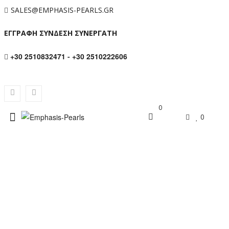
SALES@EMPHASIS-PEARLS.GR
ΕΓΓΡΑΦΗ ΣΥΝΔΕΣΗ ΣΥΝΕΡΓΑΤΗ
+30 2510832471
-
+30 2510222606
0
0
ΚΟΛΙΈ ΜΕ ΧΡΥΣΌ ΚΟΎΜΠΩΜΑ Κ18
ΚΑΙ ΜΑΡΓΑΡΙΤΆΡΙΑ – M123943
Αρχική σελίδα
/
Κολιε
/
Κολιέ με μαργαριτάρια