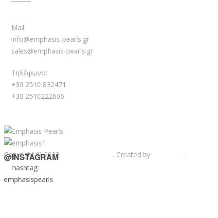
Mail:
info@emphasis-pearls.gr
sales@emphasis-pearls.gr
Τηλέφωνο:
+30 2510 832471
+30 2510222606
Copyright © 2022
Emphasis Pearls
. Created by
Web-mate
.
@INSTAGRAM
hashtag:
emphasispearls