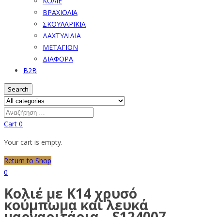
ΚΟΛΙΕ
ΒΡΑΧΙΟΛΙΑ
ΣΚΟΥΛΑΡΙΚΙΑ
ΔΑΧΤΥΛΙΔΙΑ
ΜΕΤΑΓΙΟΝ
ΔΙΑΦΟΡΑ
B2B
Search
Cart
0
Your cart is empty.
Return to Shop
0
Κολιέ με Κ14 χρυσό
κούμπωμα και λευκά
μαργαριτάρια – S124007