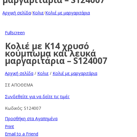
Αρχική σελίδα
/
Κολιε
/
Κολιέ με μαργαριτάρια
Fullscreen
Κολιέ με Κ14 χρυσό
κούμπωμα και λευκά
μαργαριτάρια – S124007
Αρχική σελίδα
/
Κολιε
/
Κολιέ με μαργαριτάρια
ΣΕ ΑΠΟΘΕΜΑ
Συνδεθείτε για να δείτε τις τιμές
Κωδικός:
S124007
Προσθήκη στα Αγαπημένα
Print
Email to a Friend